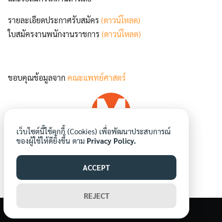
รายละเอียดประกาศรับสมัคร
(ดาวน์โหลด)
ใบสมัครงานพนักงานราชการ
(ดาวน์โหลด)
Search
ขอบคุณข้อมูลจาก
คณะแพทย์ศาสตร์
Search
for:
เว็บไซต์นี้ใช้คุกกี้ (Cookies) เพื่อพัฒนาประสบการณ์
ของผู้ใช้ให้ดียิ่งขึ้น ตาม
mornornews
Privacy Policy.
ACCEPT
REJECT
©2026 WWW.MORNORNEWS.COM. ALL RIGHTS RESERVED.