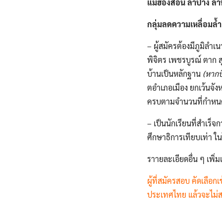
แม่ฮ่องสอน ลําปาง ลํา
กลุ่มลดความเหลื่อมล้ำ
– ผู้สมัครต้องมีภูมิลํ
พิจิตร เพชรบูรณ์ ตาก ส
บ้านเป็นหลักฐาน
(หากบ
ตอําเภอเมือง ยกเว้นจัง
ครบตามจํานวนที่กําหนด 
– เป็นนักเรียนที่สําเร็จ
ศึกษาธิการเทียบเท่า ในโร
ราายละเอียดอื่น ๆ เพิ่ม
ผู้ที่สมัครสอบ คัดเลื
ประเทศไทย แล้วจะไม่ส