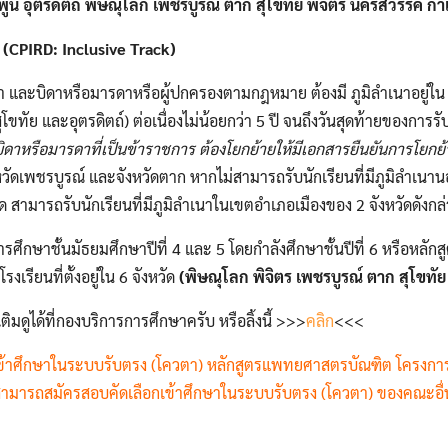
พูน อุตรดิตถ์ พิษณุโลก เพชรบูรณ์ ตาก สุโขทัย พิจิตร นครสวรรค์ กํ
 (CPIRD: Inclusive Track)
าเนา และบิดาหรือมารดาหรือผู้ปกครองตามกฎหมาย ต้องมี ภูมิลําเนาอยู่ใน 
ุโขทัย และอุตรดิตถ์) ต่อเนื่องไม่น้อยกว่า 5 ปี จนถึงวันสุดท้ายของการ
ิดาหรือมารดาที่เป็นข้าราชการ ต้องโยกย้ายให้มีเอกสารยืนยันการโยกย้
หวัดเพชรบูรณ์ และจังหวัดตาก หากไม่สามารถรับนักเรียนที่มีภูมิลําเนาน
สามารถรับนักเรียนที่มีภูมิลําเนาในเขตอําเภอเมืองของ 2 จังหวัดดังกล่
การศึกษาชั้นมัธยมศึกษาปีที่ 4 และ 5 โดยกําลังศึกษาชั้นปีที่ 6 หรือหลักส
งเรียนที่ตั้งอยู่ใน 6 จังหวัด
(พิษณุโลก พิจิตร เพชรบูรณ์ ตาก สุโขทัย
เติมดูได้ที่กองบริการการศึกษาครับ หรือลิ้งนี้ >>>
คลิก
<<<
อกเข้าศึกษาในระบบรับตรง (โควตา) หลักสูตรแพทยศาสตรบัณฑิต โครงการ
ามารถสมัครสอบคัดเลือกเข้าศึกษาในระบบรับตรง (โควตา) ของคณะอื่น