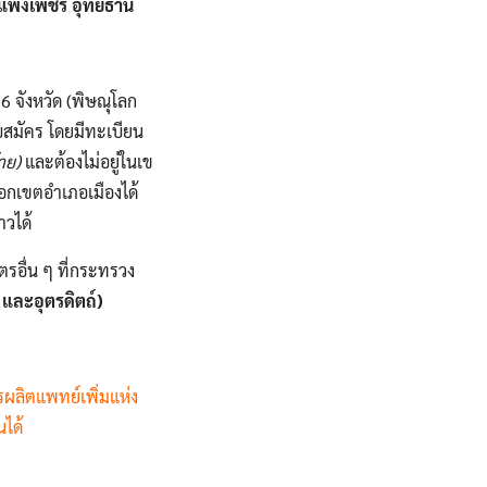
าแพงเพชร อุทัยธานี
6 จังหวัด (พิษณุโลก
รับสมัคร โดยมีทะเบียน
าย)
และต้องไม่อยู่ในเข
อกเขตอําเภอเมืองได้
าวได้
ูตรอื่น ๆ ที่กระทรวง
 และอุตรดิตถ์)
ผลิตแพทย์เพิ่มแห่ง
ได้