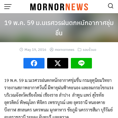
Skip
to
content
19 พ.ค. 59 ม.นเรศวรฝนตกหนักอากาศชุ่ม
ชื่น
May 19, 2016
mornornews
รอบรั้วมอ
19 พ.ค. 59 ม.นเรศวรฝนตกหนักอากาศชุ่มชื่น กรมอุตุนิยมวิทยา
รายงานสภาพอากาศวันนี้ มีพายุฝนฟ้าคะนอง และลมกระโชกแรง
บริเวณจังหวัดเชียงใหม่ เชียงราย ลำปาง ลำพูน แพร่ สุโขทัย
อุตรดิตถ์
พิษณุโลก พิจิตร เพชรบูรณ์ เลย อุดรธานี หนองคาย
บึงกาฬ สกลนคร นครพนม มุกดาหาร ชัยภูมิ นครราชสีมา บุรีรัมย์
อุบลราชธานี ระยอง จันทบุรี และตราด