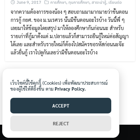
June 9, 2017
การศึกษา
,
ทุนการศึกษา
,
สาระน่ารู้
,
เรียนต่อ
จากความต้องการของน้อง ๆ สอบถามมามากมายว่าขั้นตอน
การกู้ กยศ. ของ ม.นเรศวร นั้นมีขั้นตอนอะไรบ้าง วันนี้พี่ ๆ
เลยมาให้ข้อมูลโดยสรุป มาให้ลองศึกษากันก่อนนะ สำหรับ
รายเก่าที่กู้มาตั้งแต่ ม.ปลายแล้วก็สามารถยืนกู้ใหม่ต่อสัญญา
ได้เลย และสำหรับรายใหม่ก็ต้องไปสมัครขอรหัสก่อนนะจ๊ะ
Search
แล้วยื่นกู้ เราไปดูกันเลยว่ามีขั้นตอนอะไรบ้าง
Search
for:
เว็บไซต์นี้ใช้คุกกี้ (Cookies) เพื่อพัฒนาประสบการณ์
ของผู้ใช้ให้ดียิ่งขึ้น ตาม
Privacy Policy.
ACCEPT
REJECT
©2026 WWW.MORNORNEWS.COM. ALL RIGHTS RESERVED.