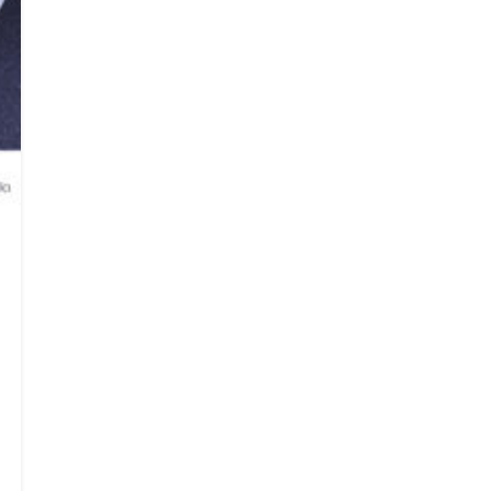
Search
Search
for: