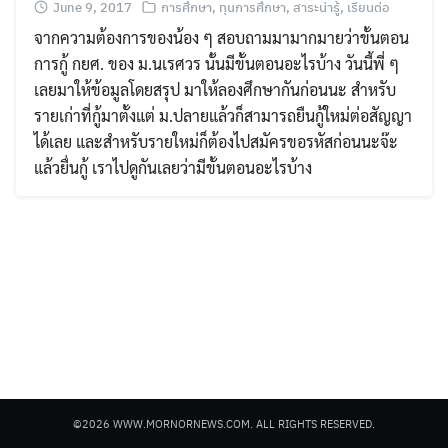
June 9, 2017
การศึกษา
,
ทุนการศึกษา
,
สาระน่ารู้
,
เรียนต่อ
จากความต้องการของน้อง ๆ สอบถามมามากมายว่าขั้นตอน
การกู้ กยศ. ของ ม.นเรศวร นั้นมีขั้นตอนอะไรบ้าง วันนี้พี่ ๆ
เลยมาให้ข้อมูลโดยสรุป มาให้ลองศึกษากันก่อนนะ สำหรับ
รายเก่าที่กู้มาตั้งแต่ ม.ปลายแล้วก็สามารถยืนกู้ใหม่ต่อสัญญา
ได้เลย และสำหรับรายใหม่ก็ต้องไปสมัครขอรหัสก่อนนะจ๊ะ
Search
แล้วยื่นกู้ เราไปดูกันเลยว่ามีขั้นตอนอะไรบ้าง
Search
for:
©2026 WWW.MORNORNEWS.COM. ALL RIGHTS RESERVED.