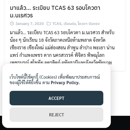
มาแล้ว… ระเบียบ TCAS 63 รอบโควตา
ม.นเรศวร
January 7, 2020
TCAS
,
เรียนต่อ
,
โควตา-รับตรง
มาแล้ว… ระเบียบ TCAS 63 รอบโควตา ม.นเรศวร สำหรับ
น้อง ๆ นักเรียน 18 จังวัดภาคเหนือห้ามพลาด จังหวัด
Search
เชียงราย เชียงใหม่ แม่ฮ่องสอน ลำพูน ลำปาง พะเยา น่าน
Search
for:
แพร่ กำแพงเพชร ตาก นครสวรรค์ พิจิตร พิษณุโลก
เพชรบูรณ์ สุโขทัย อุตรดิตถ์ อุทัยธานีและจังหวัดชัยนาท
เว็บไซต์นี้ใช้คุกกี้ (Cookies) เพื่อพัฒนาประสบการณ์
ของผู้ใช้ให้ดียิ่งขึ้น ตาม
Privacy Policy.
ACCEPT
REJECT
©2026 WWW.MORNORNEWS.COM. ALL RIGHTS RESERVED.