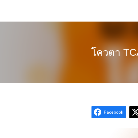
Skip
to
content
โควตา TCA
Facebook