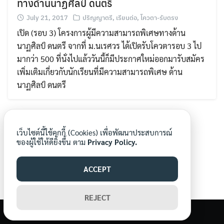
ทางด้านนาฏศิลป์ ดนตรี
July 21, 2017
ปริญญาตรี
,
เรียนต่อ
,
โควตา-รับตรง
เปิด (รอบ 3) โครงการผู้มีความสามารถพิเศษทางด้าน
นาฏศิลป์ ดนตรี จากที่ ม.นเรศวร ได้เปิดรับโควตารอบ 3 ไป
มากว่า 500 ที่นั่งไปแล้ววันนี้ก็มีประกาศใหม่ออกมารับสมัคร
เพิ่มเติมเกี่ยวกับนักเรียนที่มีความสามารถพิเศษ ด้าน
Search
Search
นาฏศิลป์ ดนตรี
for:
เว็บไซต์นี้ใช้คุกกี้ (Cookies) เพื่อพัฒนาประสบการณ์
ของผู้ใช้ให้ดียิ่งขึ้น ตาม
Privacy Policy.
ACCEPT
REJECT
©2026 WWW.MORNORNEWS.COM. ALL RIGHTS RESERVED.