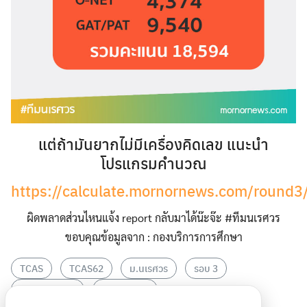
แต่ถ้ามันยากไม่มีเครื่องคิดเลข แนะนำ
โปรแกรมคำนวณ
https://calculate.mornornews.com/round3
ผิดพลาดส่วนไหนแจ้ง report กลับมาได้น๊ะจ๊ะ #ทีมนเรศวร
ขอบคุณข้อมูลจาก : กองบริการการศึกษา
TCAS
TCAS62
ม.นเรศวร
รอบ 3
รับตรงร่วมกัน
สูตรคำนวณ