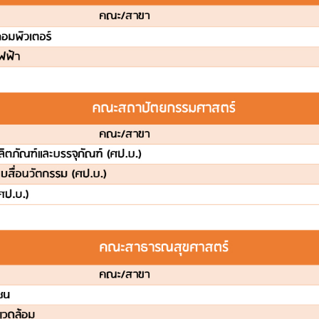
Search
Search
for: